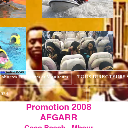
Cohortes Directeurs et Moniteurs
TOUS DIRECTEURS
2024
Promotion 2008
AFGARR
Coco Beach - Mbour