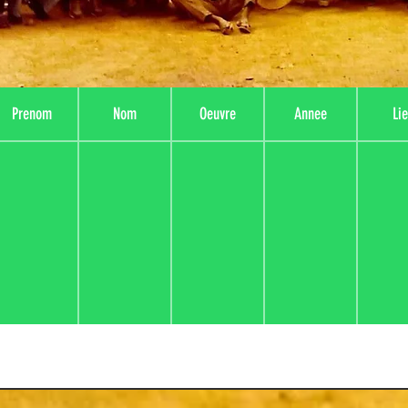
Prenom
Nom
Oeuvre
Annee
Li