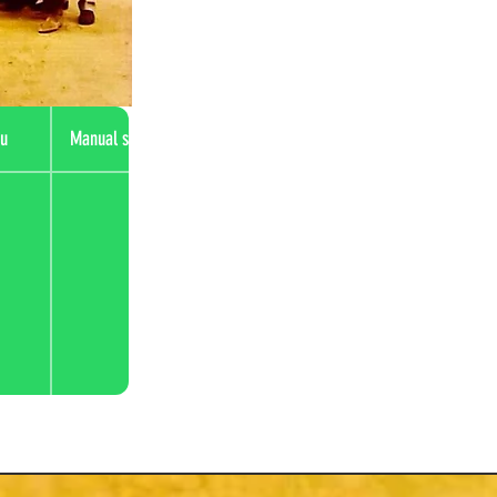
eu
Manual sort
Title
Statut