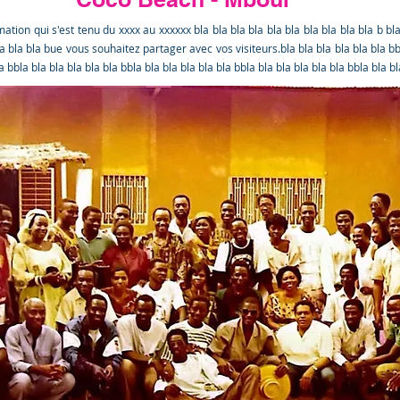
mation qui s'est tenu du xxxx au xxxxxx bla bla bla bla bla bla bla bla bla bla b bla
la bla bla bue vous souhaitez partager avec vos visiteurs.bla bla bla bla bla bla bb
a bbla bla bla bla bla bla bbla bla bla bla bla bla bbla bla bla bla bla bla bbla bla b