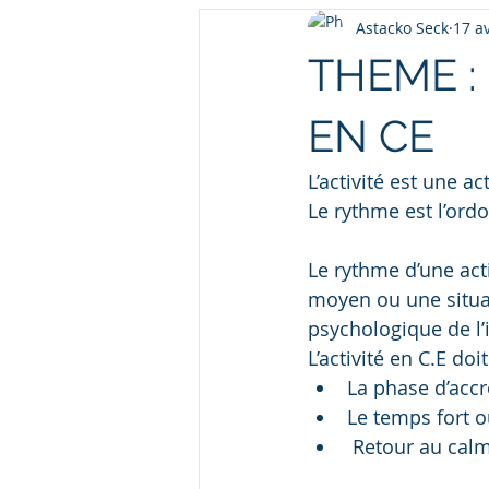
Astacko Seck
17 a
THEME :
EN CE
L’activité est une a
Le rythme est l’o
Le rythme d’une act
moyen ou une situa
psychologique de l’
L’activité en C.E do
La phase d’acc
Le temps fort o
 Retour au cal