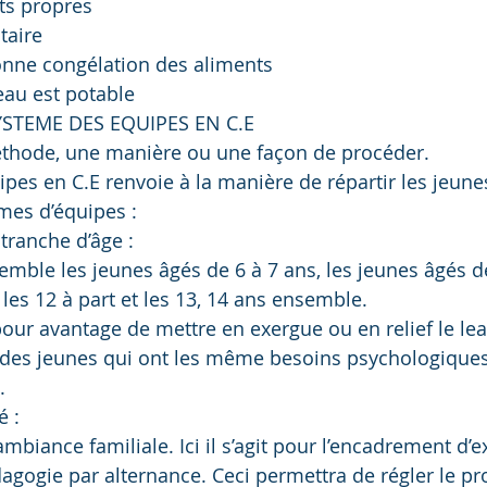
ts propres
taire
onne congélation des aliments
’eau est potable
E SYSTEME DES EQUIPES EN C.E
hode, une manière ou une façon de procéder.
pes en C.E renvoie à la manière de répartir les jeune
ormes d’équipes :
 tranche d’âge :
mble les jeunes âgés de 6 à 7 ans, les jeunes âgés de
les 12 à part et les 13, 14 ans ensemble.
 pour avantage de mettre en exergue ou en relief le le
 des jeunes qui ont les même besoins psychologiques
.
é :
l’ambiance familiale. Ici il s’agit pour l’encadrement d’e
agogie par alternance. Ceci permettra de régler le p