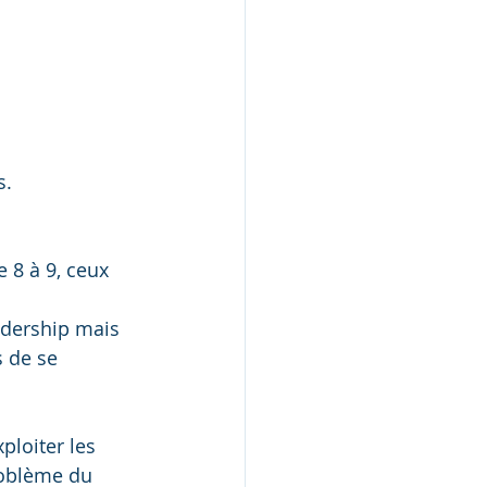
s.
 8 à 9, ceux  
adership mais 
 de se 
xploiter les 
roblème du 