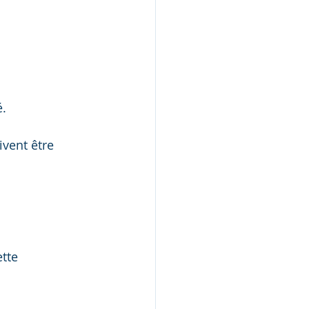
é.
ivent être 
ette