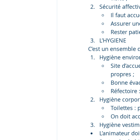
Sécurité affecti
Il faut accu
Assurer une
Rester pati
L’HYGIENE
C’est un ensemble d
Hygiène envir
Site d’accu
propres ;
Bonne évac
Réfectoire 
Hygiène corpor
Toilettes :
On doit acc
Hygiène vestim
L’animateur doit