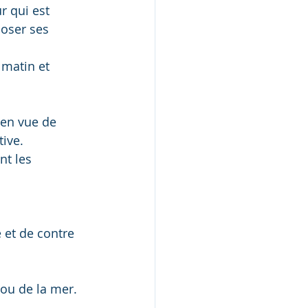
r qui est 
doser ses 
 matin et 
en vue de 
tive.
nt les 
 et de contre 
 ou de la mer.