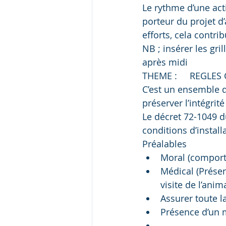
Le rythme d’une acti
porteur du projet d
efforts, cela contri
NB ; insérer les gri
après midi
THEME :     REGLE
C’est un ensemble 
préserver l’intégrit
Le décret 72-1049 d
conditions d’install
Préalables
Moral (compor
Médical (Présen
visite de l’anim
Assurer toute l
Présence d’un m