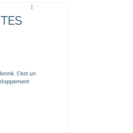
ITES
onné. C’est un 
veloppement 